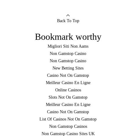
Back To Top
Bookmark worthy
Migliori Siti Non Aams
Non Gamstop Casino
Non Gamstop Casino
New Betting Sites
Casino Not On Gamstop
Meilleur Casino En Ligne
Online Casinos
Slots Not On Gamstop
Meilleur Casino En Ligne
Casino Not On Gamstop
List Of Casinos Not On Gamstop
Non Gamstop Casinos
Non Gamstop Casino Sites UK