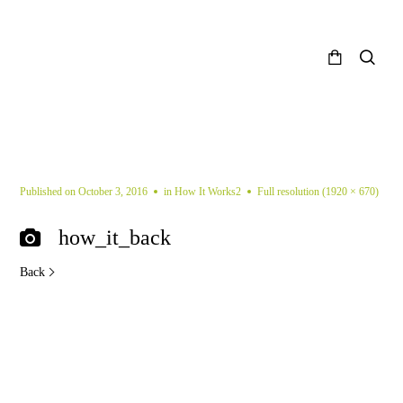
Published on
October 3, 2016
in
How It Works2
Full resolution (1920 × 670)
how_it_back
Back