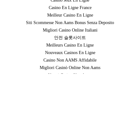
Casino Jeux En Ligne
Casino En Ligne France
Meilleur Casino En Ligne
Siti Scommesse Non Aams Bonus Senza Deposito
Migliori Casino Online Italiani
안전 슬롯사이트
Meilleurs Casino En Ligne
Nouveaux Casinos En Ligne
Casino Non AAMS Affidabile
Migliori Casinò Online Non Aams
Nuovi Casino Non Aams
Poker Online Migliori Siti
Migliori App Poker
Casino Online Non AAMS
Coinpoker Review
Casino Non Aams
Casino Con Bitcoin
Siti Non Aams