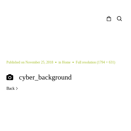
Published on
November 25, 2018
in
Home
Full resolution (1794 × 631)
cyber_background
Back