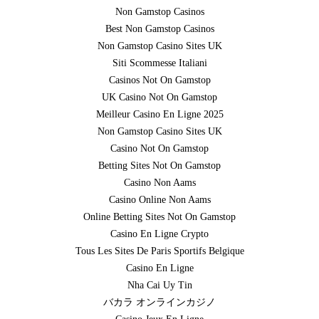
Non Gamstop Casinos
Best Non Gamstop Casinos
Non Gamstop Casino Sites UK
Siti Scommesse Italiani
Casinos Not On Gamstop
UK Casino Not On Gamstop
Meilleur Casino En Ligne 2025
Non Gamstop Casino Sites UK
Casino Not On Gamstop
Betting Sites Not On Gamstop
Casino Non Aams
Casino Online Non Aams
Online Betting Sites Not On Gamstop
Casino En Ligne Crypto
Tous Les Sites De Paris Sportifs Belgique
Casino En Ligne
Nha Cai Uy Tin
バカラ オンラインカジノ