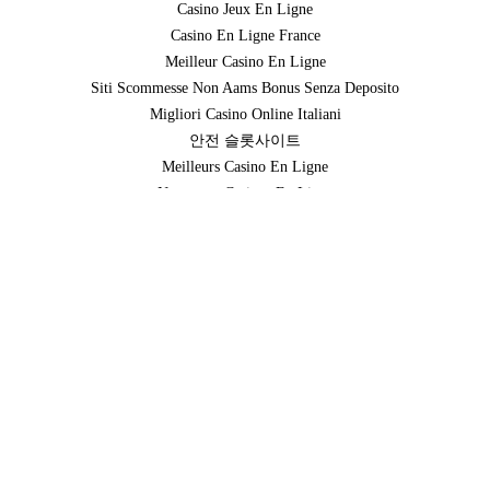
Casino Jeux En Ligne
Casino En Ligne France
Meilleur Casino En Ligne
Siti Scommesse Non Aams Bonus Senza Deposito
Migliori Casino Online Italiani
안전 슬롯사이트
Meilleurs Casino En Ligne
Nouveaux Casinos En Ligne
Casino Non AAMS Affidabile
Migliori Casinò Online Non Aams
Nuovi Casino Non Aams
Poker Online Migliori Siti
Migliori App Poker
Casino Online Non AAMS
Coinpoker Review
Casino Non Aams
Casino Con Bitcoin
Siti Non Aams