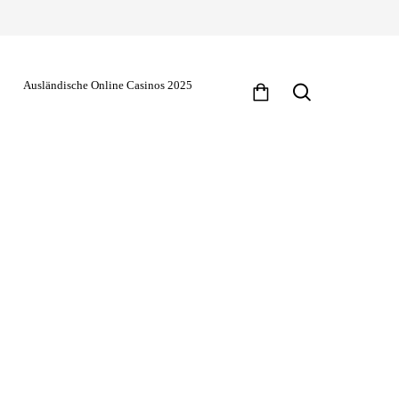
Ausländische Online Casinos 2025