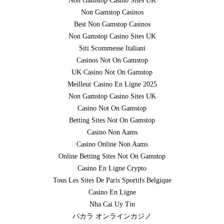
Non Gamstop Casino Sites UK
Non Gamstop Casinos
Best Non Gamstop Casinos
Non Gamstop Casino Sites UK
Siti Scommesse Italiani
Casinos Not On Gamstop
UK Casino Not On Gamstop
Meilleur Casino En Ligne 2025
Non Gamstop Casino Sites UK
Casino Not On Gamstop
Betting Sites Not On Gamstop
Casino Non Aams
Casino Online Non Aams
Online Betting Sites Not On Gamstop
Casino En Ligne Crypto
Tous Les Sites De Paris Sportifs Belgique
Casino En Ligne
Nha Cai Uy Tin
バカラ オンラインカジノ