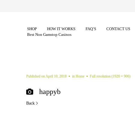
SHOP
HOW IT WORKS
FAQ’S
CONTACT US
Best Non Gamstop Casinos
Published on
April 10, 2018
in
Home
Full resolution (1920 × 906)
happyb
Back