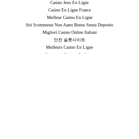
Casino Jeux En Ligne
Casino En Ligne France
Meilleur Casino En Ligne
Siti Scommesse Non Aams Bonus Senza Deposito
Migliori Casino Online Italiani
안전 슬롯사이트
Meilleurs Casino En Ligne
Nouveaux Casinos En Ligne
Casino Non AAMS Affidabile
Migliori Casinò Online Non Aams
Nuovi Casino Non Aams
Poker Online Migliori Siti
Migliori App Poker
Casino Online Non AAMS
Coinpoker Review
Casino Non Aams
Casino Con Bitcoin
Siti Non Aams