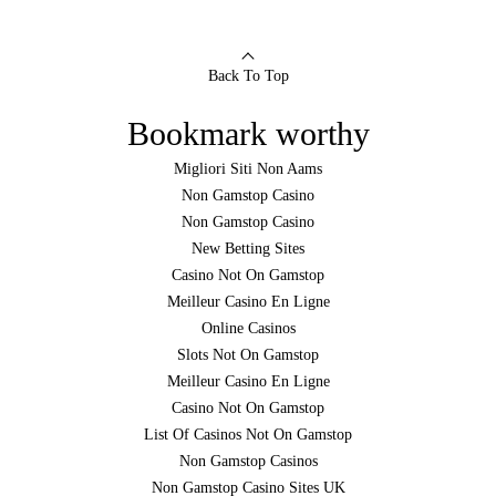
Back To Top
Bookmark worthy
Migliori Siti Non Aams
Non Gamstop Casino
Non Gamstop Casino
New Betting Sites
Casino Not On Gamstop
Meilleur Casino En Ligne
Online Casinos
Slots Not On Gamstop
Meilleur Casino En Ligne
Casino Not On Gamstop
List Of Casinos Not On Gamstop
Non Gamstop Casinos
Non Gamstop Casino Sites UK