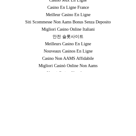
Casino Jeux En Ligne
Casino En Ligne France
Meilleur Casino En Ligne
Siti Scommesse Non Aams Bonus Senza Deposito
Migliori Casino Online Italiani
안전 슬롯사이트
Meilleurs Casino En Ligne
Nouveaux Casinos En Ligne
Casino Non AAMS Affidabile
Migliori Casinò Online Non Aams
Nuovi Casino Non Aams
Poker Online Migliori Siti
Migliori App Poker
Casino Online Non AAMS
Coinpoker Review
Casino Non Aams
Casino Con Bitcoin
Siti Non Aams