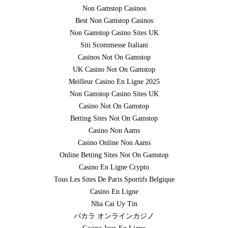
Non Gamstop Casinos
Best Non Gamstop Casinos
Non Gamstop Casino Sites UK
Siti Scommesse Italiani
Casinos Not On Gamstop
UK Casino Not On Gamstop
Meilleur Casino En Ligne 2025
Non Gamstop Casino Sites UK
Casino Not On Gamstop
Betting Sites Not On Gamstop
Casino Non Aams
Casino Online Non Aams
Online Betting Sites Not On Gamstop
Casino En Ligne Crypto
Tous Les Sites De Paris Sportifs Belgique
Casino En Ligne
Nha Cai Uy Tin
バカラ オンラインカジノ